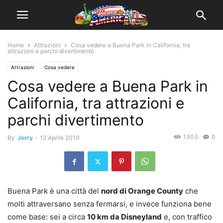
Home
Attrazioni
Cosa vedere a Buena Park in California, tra
attrazioni e parchi divertimento
Attrazioni
Cosa vedere
Cosa vedere a Buena Park in
California, tra attrazioni e
parchi divertimento
1303
0
By
Jerry
-
12 Aprile 2019
Buena Park è una città del
nord di Orange County
che
molti attraversano senza fermarsi, e invece funziona bene
come base: sei a circa
10 km da Disneyland
e, con traffico