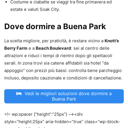
Costume e ciabatte se viaggi tra fine primavera ed
estate e valuti Soak City.
Dove dormire a Buena Park
La scelta migliore, per praticità, è restare vicino a
Knott’s
Berry Farm
e a
Beach Boulevard
: sei al centro delle
attrazioni e riduci i tempi di rientro dopo gli spettacoli
serali. In zona trovi sia catene affidabili sia hotel “da
appoggio” con prezzi più bassi: controlla bene parcheggio
incluso, deposito cauzionale e condizioni di cancellazione.
Vedi le migliori soluzioni dove dormire a
Buena Park
<!– wp:spacer {“height”:”25px”} –><div
style=”height:25px” aria-hidden=”true” class=”wp-block-