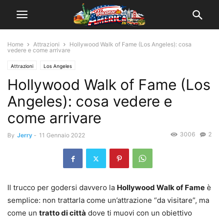
Home
Attrazioni
Hollywood Walk of Fame (Los Angeles): cosa
vedere e come arrivare
Attrazioni
Los Angeles
Hollywood Walk of Fame (Los
Angeles): cosa vedere e
come arrivare
3006
2
By
Jerry
-
11 Gennaio 2022
Il trucco per godersi davvero la
Hollywood Walk of Fame
è
semplice: non trattarla come un’attrazione “da visitare”, ma
come un
tratto di città
dove ti muovi con un obiettivo