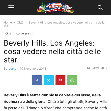
Home
Città
Beverly Hills, Los Angeles: cosa vedere nella città delle
star
Città
Los Angeles
Beverly Hills, Los Angeles:
cosa vedere nella città delle
star
5439
2
By
Jerry
-
10 Novembre 2018
Beverly Hills è senza dubbio la capitale del lusso, della
ricchezza e della gloria
. Città a tutti gli effetti, Beverly Hills
fa parte del “Triangolo d’oro” che comprende anche le città