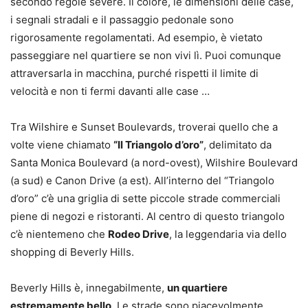
secondo regole severe. Il colore, le dimensioni delle case,
i segnali stradali e il passaggio pedonale sono
rigorosamente regolamentati. Ad esempio, è vietato
passeggiare nel quartiere se non vivi lì. Puoi comunque
attraversarla in macchina, purché rispetti il limite di
velocità e non ti fermi davanti alle case …
Tra Wilshire e Sunset Boulevards, troverai quello che a
volte viene chiamato
“Il Triangolo d’oro”
, delimitato da
Santa Monica Boulevard (a nord-ovest), Wilshire Boulevard
(a sud) e Canon Drive (a est). All’interno del “Triangolo
d’oro” c’è una griglia di sette piccole strade commerciali
piene di negozi e ristoranti. Al centro di questo triangolo
c’è nientemeno che
Rodeo Drive
, la leggendaria via dello
shopping di Beverly Hills.
Beverly Hills è, innegabilmente,
un quartiere
estremamente bello
. Le strade sono piacevolmente