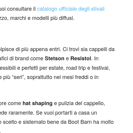
uoi consultare il
catalogo ufficiale degli stivali
zzo, marchi e modelli più diffusi.
olpisce di più appena entri. Ci trovi sia cappelli da
afici di brand come
e
. In
Stetson
Resistol
sibili e perfetti per estate, road trip e festival,
 più “seri”, soprattutto nei mesi freddi o in
store come
e pulizia del cappello,
hat shaping
 vede raramente. Se vuoi portarti a casa un
o scelto e sistemato bene da Boot Barn ha molto
.