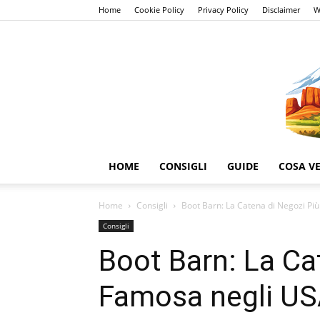
Home
Cookie Policy
Privacy Policy
Disclaimer
W
HOME
CONSIGLI
GUIDE
COSA V
Home
Consigli
Boot Barn: La Catena di Negozi Più 
Consigli
Boot Barn: La Ca
Famosa negli USA 