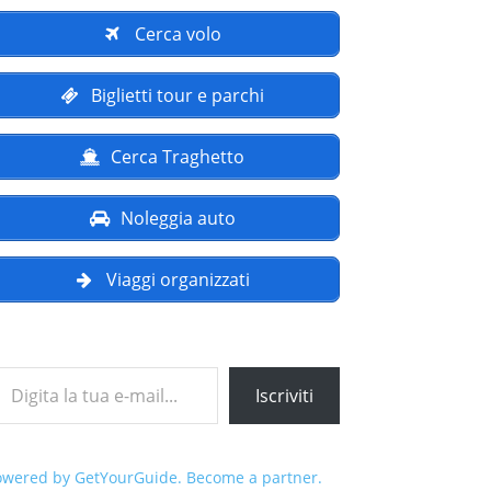
Cerca volo
Biglietti tour e parchi
Cerca Traghetto
Noleggia auto
Viaggi organizzati
a tua e-mail...
Iscriviti
owered by GetYourGuide.
Become a partner.