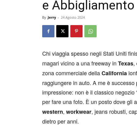
e Abbigliamento
By
Jerry
-
24 Agosto 2024
Chi viaggia spesso negli Stati Uniti fin
magari vicino a una freeway in
,
Texas
zona commerciale della
lont
California
raggiungere in auto. A me è successo pi
impressione: non è il classico negozio
per fare una foto. È un posto dove gl
,
, jeans robusti, ca
western
workwear
dietro per anni.