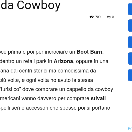
 da Cowboy
700
0
America
isce prima o poi per incrociare un
:
Boot Barn
 dentro un retail park in
, oppure in una
Arizona
.EU
ana dai centri storici ma comodissima da
ù volte, e ogni volta ho avuto la stessa
 “turistico” dove comprare un cappello da cowboy
i americani vanno davvero per comprare
stivali
Digita l
ppelli seri e accessori che spesso poi si portano
P