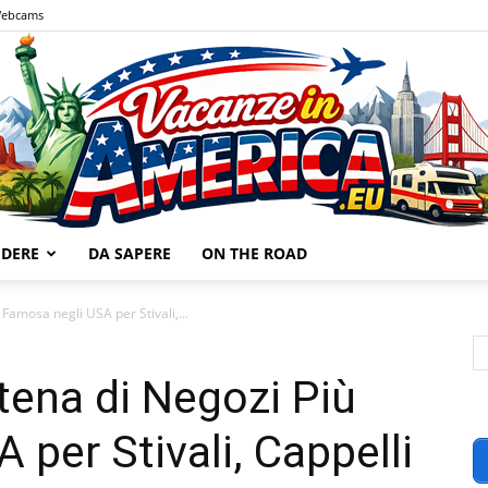
ebcams
EDERE
DA SAPERE
ON THE ROAD
Vacanze
Famosa negli USA per Stivali,...
tena di Negozi Più
per Stivali, Cappelli
in