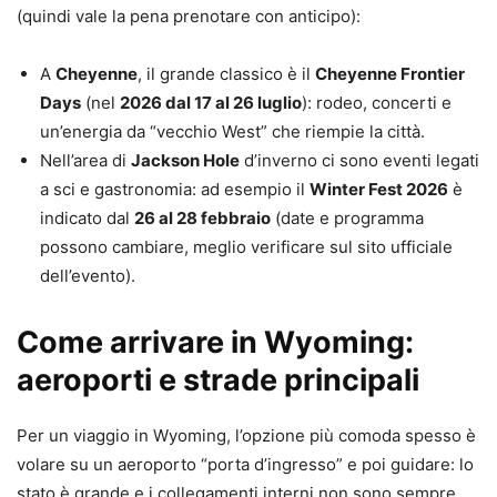
(quindi vale la pena prenotare con anticipo):
A
Cheyenne
, il grande classico è il
Cheyenne Frontier
Days
(nel
2026 dal 17 al 26 luglio
): rodeo, concerti e
un’energia da “vecchio West” che riempie la città.
Nell’area di
Jackson Hole
d’inverno ci sono eventi legati
a sci e gastronomia: ad esempio il
Winter Fest 2026
è
indicato dal
26 al 28 febbraio
(date e programma
possono cambiare, meglio verificare sul sito ufficiale
dell’evento).
Come arrivare in Wyoming:
aeroporti e strade principali
Per un viaggio in Wyoming, l’opzione più comoda spesso è
volare su un aeroporto “porta d’ingresso” e poi guidare: lo
stato è grande e i collegamenti interni non sono sempre