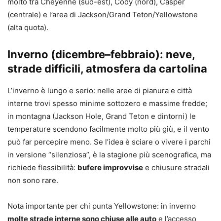
molto tra Cheyenne (sud-est), Cody (nord), Casper
(centrale) e l’area di Jackson/Grand Teton/Yellowstone
(alta quota).
Inverno (dicembre–febbraio): neve,
strade difficili, atmosfera da cartolina
L’inverno è lungo e serio: nelle aree di pianura e città
interne trovi spesso minime sottozero e massime fredde;
in montagna (Jackson Hole, Grand Teton e dintorni) le
temperature scendono facilmente molto più giù, e il vento
può far percepire meno. Se l’idea è sciare o vivere i parchi
in versione “silenziosa”, è la stagione più scenografica, ma
richiede flessibilità:
bufere improvvise
e chiusure stradali
non sono rare.
Nota importante per chi punta Yellowstone: in inverno
molte strade interne sono chiuse alle auto
e l’accesso