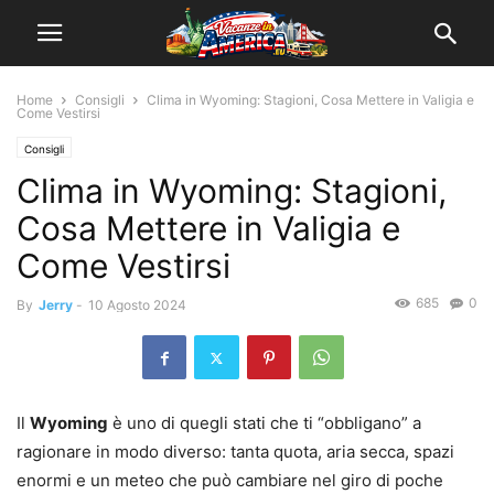
Home
Consigli
Clima in Wyoming: Stagioni, Cosa Mettere in Valigia e
Come Vestirsi
Consigli
Clima in Wyoming: Stagioni,
Cosa Mettere in Valigia e
Come Vestirsi
685
0
By
Jerry
-
10 Agosto 2024
Il
Wyoming
è uno di quegli stati che ti “obbligano” a
ragionare in modo diverso: tanta quota, aria secca, spazi
enormi e un meteo che può cambiare nel giro di poche