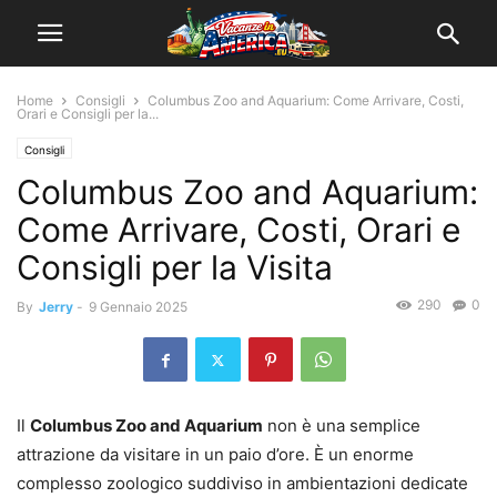
Home
Consigli
Columbus Zoo and Aquarium: Come Arrivare, Costi,
Orari e Consigli per la...
Consigli
Columbus Zoo and Aquarium:
Come Arrivare, Costi, Orari e
Consigli per la Visita
290
0
By
Jerry
-
9 Gennaio 2025
Il
Columbus Zoo and Aquarium
non è una semplice
attrazione da visitare in un paio d’ore. È un enorme
complesso zoologico suddiviso in ambientazioni dedicate