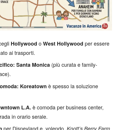
egli
o
per essere
Hollywood
West Hollywood
ato ai trasporti.
(più curata e family-
cifico:
Santa Monica
ace).
è spesso la soluzione
comoda:
Koreatown
è comoda per business center,
wntown L.A.
rada in orario serale.
per Disneyland e, volendo,
.
m
Knott’s Berry Farm