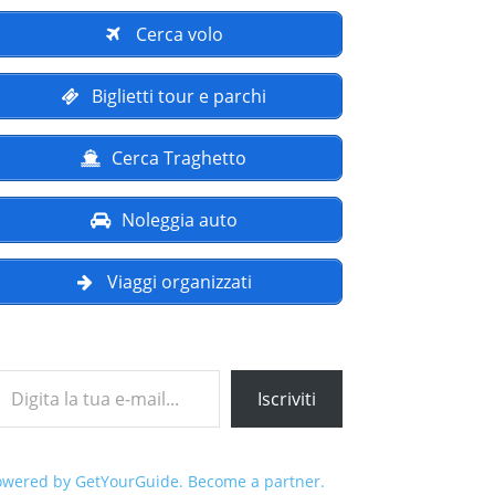
Cerca volo
Biglietti tour e parchi
Cerca Traghetto
Noleggia auto
Viaggi organizzati
a tua e-mail...
Iscriviti
owered by GetYourGuide.
Become a partner.