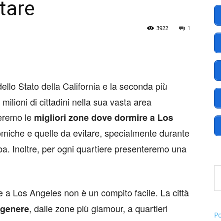
tare
3922
1
America
dello Stato della California e la seconda più
milioni di cittadini nella sua vasta area
.EU
veremo le
migliori zone dove dormire a Los
nomiche e quelle da evitare, specialmente durante
’alba. Inoltre, per ogni quartiere presenteremo una
Digita l
e a Los Angeles non è un compito facile. La città
, dalle zone più glamour, a quartieri
 genere
P