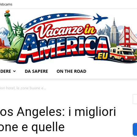
ebcams
EDERE
DA SAPERE
ON THE ROAD
Vacanze
ori hotel, le zone buone e...
s Angeles: i migliori
one e quelle
in