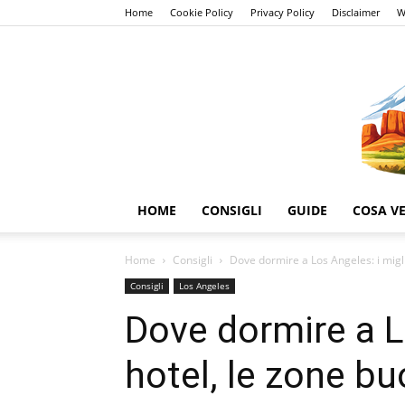
Home
Cookie Policy
Privacy Policy
Disclaimer
W
HOME
CONSIGLI
GUIDE
COSA V
Home
Consigli
Dove dormire a Los Angeles: i migli
Consigli
Los Angeles
Dove dormire a Lo
hotel, le zone bu