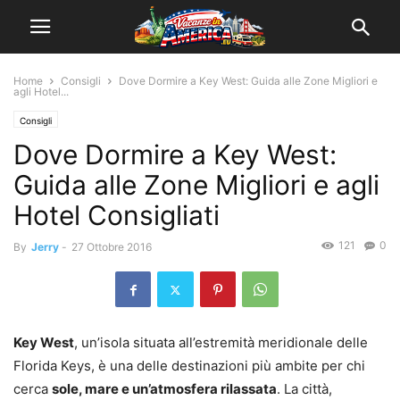
Home
Consigli
Dove Dormire a Key West: Guida alle Zone Migliori e
agli Hotel...
Consigli
Dove Dormire a Key West:
Guida alle Zone Migliori e agli
Hotel Consigliati
121
0
By
Jerry
-
27 Ottobre 2016
Key West
, un’isola situata all’estremità meridionale delle
Florida Keys, è una delle destinazioni più ambite per chi
cerca
sole, mare e un’atmosfera rilassata
. La città,