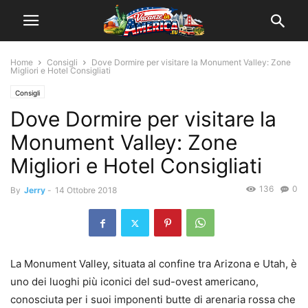
Home
Consigli
Dove Dormire per visitare la Monument Valley: Zone
Migliori e Hotel Consigliati
Consigli
Dove Dormire per visitare la
Monument Valley: Zone
Migliori e Hotel Consigliati
136
0
By
Jerry
-
14 Ottobre 2018
La Monument Valley, situata al confine tra Arizona e Utah, è
uno dei luoghi più iconici del sud-ovest americano,
conosciuta per i suoi imponenti butte di arenaria rossa che