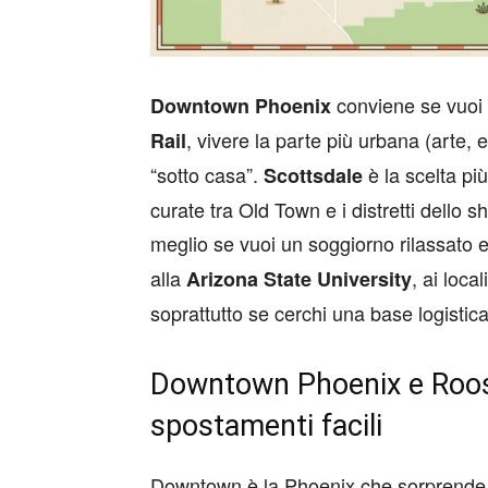
conviene se vuoi 
Downtown Phoenix
, vivere la parte più urbana (arte, e
Rail
“sotto casa”.
è la scelta pi
Scottsdale
curate tra Old Town e i distretti dello s
meglio se vuoi un soggiorno rilassato 
alla
, ai loca
Arizona State University
soprattutto se cerchi una base logistica 
Downtown Phoenix e Roose
spostamenti facili
Downtown è la Phoenix che sorprende ch