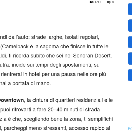
699
0
America
 dall’auto: strade larghe, isolati regolari,
(Camelback è la sagoma che finisce in tutte le
aldi, ti ricorda subito che sei nel Sonoran Desert.
tra: incide sui tempi degli spostamenti, su
.EU
rientrerai in hotel per una pausa nelle ore più
vrai a portata di mano.
Digita l
, la cintura di quartieri residenziali e le
Downtown
puoi ritrovarti a fare 20–40 minuti di strada
ia è che, scegliendo bene la zona, ti semplifichi
edi, parcheggi meno stressanti, accesso rapido ai
P