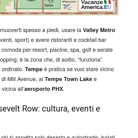
muoverti spesso a piedi, usare la
Valley Metro
venti, sport) e avere ristoranti e cocktail bar
ù comoda per resort, piscine, spa, golf e serate
hopping; è la zona che, di solito, “funziona”
e ordinato.
è pratica se vuoi stare vicino
Tempe
li di Mill Avenue, al
e
Tempe Town Lake
vicina all’
.
aeroporto PHX
velt Row: cultura, eventi e
i si aspetta solo deserto e autostrade: isolati