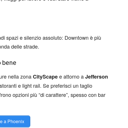
di spazi e silenzio assoluto: Downtown è più
onda delle strade.
o bene
ture nella zona
e attorno a
CityScape
Jefferson
oranti e light rail. Se preferisci un taglio
frono opzioni più “di carattere”, spesso con bar
re a Phoenix