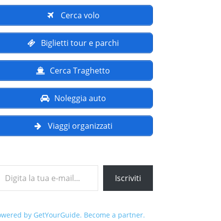
Cerca volo
Biglietti tour e parchi
Cerca Traghetto
Noleggia auto
Viaggi organizzati
a tua e-mail...
Iscriviti
owered by GetYourGuide.
Become a partner.