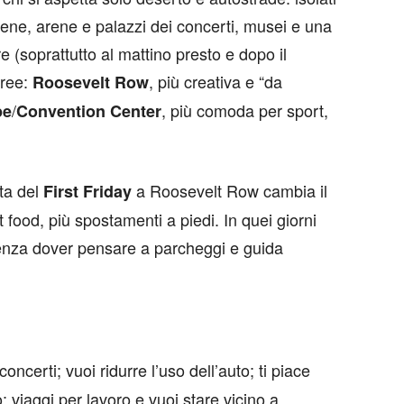
bene, arene e palazzi dei concerti, musei e una
 (soprattutto al mattino presto e dopo il
aree:
, più creativa e “da
Roosevelt Row
/
, più comoda per sport,
pe
Convention Center
ata del
a Roosevelt Row cambia il
First Friday
t food, più spostamenti a piedi. In quei giorni
senza dover pensare a parcheggi e guida
 concerti; vuoi ridurre l’uso dell’auto; ti piace
 viaggi per lavoro e vuoi stare vicino a