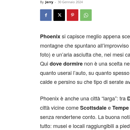
By
Jerry
-
30 Gennaio 2024
si capisce meglio appena scendi
Phoenix
montagne che spuntano all’improvviso 
foto) e un’aria asciutta che, nei mesi c
Qui
non è una scelta neu
dove dormire
quanto userai l’auto, su quanto spesso 
calde e persino su che tipo di serate a
Phoenix è anche una città “larga”: tra
città vicine come
e
Scottsdale
Tempe
senza rendertene conto. La buona notiz
tutto: musei e locali raggiungibili a pi