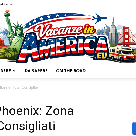
ebcams
EDERE
DA SAPERE
ON THE ROAD
Vacanze
ore e Hotel Consigliati
Phoenix: Zona
Consigliati
in