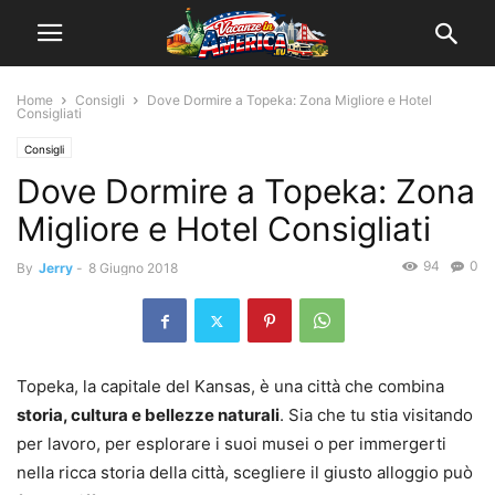
Home
Consigli
Dove Dormire a Topeka: Zona Migliore e Hotel
Consigliati
Consigli
Dove Dormire a Topeka: Zona
Migliore e Hotel Consigliati
94
0
By
Jerry
-
8 Giugno 2018
Topeka, la capitale del Kansas, è una città che combina
storia, cultura e bellezze naturali
. Sia che tu stia visitando
per lavoro, per esplorare i suoi musei o per immergerti
nella ricca storia della città, scegliere il giusto alloggio può