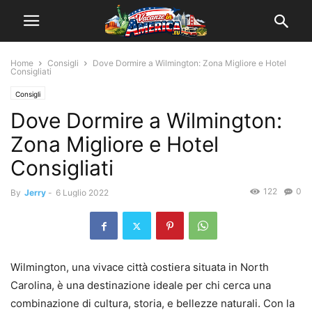
Home
Consigli
Dove Dormire a Wilmington: Zona Migliore e Hotel
Consigliati
Consigli
Dove Dormire a Wilmington:
Zona Migliore e Hotel
Consigliati
122
0
By
Jerry
-
6 Luglio 2022
Wilmington, una vivace città costiera situata in North
Carolina, è una destinazione ideale per chi cerca una
combinazione di cultura, storia, e bellezze naturali. Con la