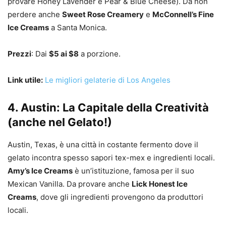
provare Honey Lavender e Pear & Blue Cheese). Da non
perdere anche
Sweet Rose Creamery
e
McConnell’s Fine
Ice Creams
a Santa Monica.
Prezzi
: Dai
$5 ai $8
a porzione.
Link utile:
Le migliori gelaterie di Los Angeles
4. Austin: La Capitale della Creatività
(anche nel Gelato!)
Austin, Texas, è una città in costante fermento dove il
gelato incontra spesso sapori tex-mex e ingredienti locali.
Amy’s Ice Creams
è un’istituzione, famosa per il suo
Mexican Vanilla. Da provare anche
Lick Honest Ice
Creams
, dove gli ingredienti provengono da produttori
locali.