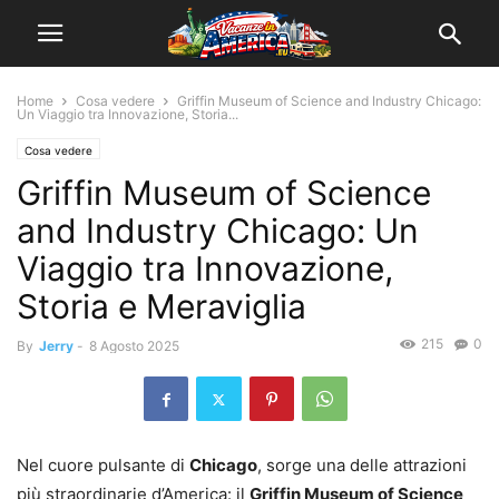
Home
Cosa vedere
Griffin Museum of Science and Industry Chicago:
Un Viaggio tra Innovazione, Storia...
Cosa vedere
Griffin Museum of Science
and Industry Chicago: Un
Viaggio tra Innovazione,
Storia e Meraviglia
215
0
By
Jerry
-
8 Agosto 2025
Nel cuore pulsante di
Chicago
, sorge una delle attrazioni
più straordinarie d’America: il
Griffin Museum of Science