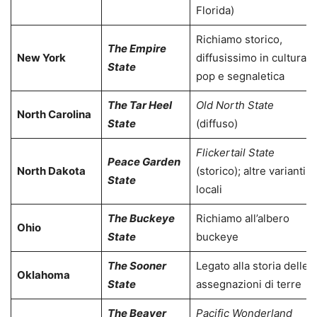
Florida)
Richiamo storico,
The Empire
New York
diffusissimo in cultura
State
pop e segnaletica
The Tar Heel
Old North State
North Carolina
State
(diffuso)
Flickertail State
Peace Garden
North Dakota
(storico); altre varianti
State
locali
The Buckeye
Richiamo all’albero
Ohio
State
buckeye
The Sooner
Legato alla storia delle
Oklahoma
State
assegnazioni di terre
The Beaver
Pacific Wonderland