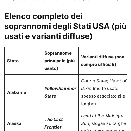
Elenco completo dei
soprannomi degli Stati USA (più
usati e varianti diffuse)
Soprannome
Varianti diffuse (non
Stato
principale (più
sempre ufficiali)
usato)
Cotton State
;
Heart of
Yellowhammer
Dixie
(molto usato,
Alabama
State
spesso associato alle
targhe)
Land of the Midnight
The Last
Alaska
Sun
; slogan su targhe
Frontier
può variare per serie