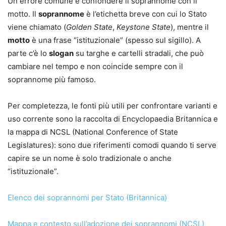
Un errore comune è confondere il soprannome con il
motto. Il
soprannome
è l’etichetta breve con cui lo Stato
viene chiamato (
Golden State
,
Keystone State
), mentre il
motto
è una frase “istituzionale” (spesso sul sigillo). A
parte c’è lo
slogan
su targhe e cartelli stradali, che può
cambiare nel tempo e non coincide sempre con il
soprannome più famoso.
Per completezza, le fonti più utili per confrontare varianti e
uso corrente sono la raccolta di Encyclopaedia Britannica e
la mappa di NCSL (National Conference of State
Legislatures): sono due riferimenti comodi quando ti serve
capire se un nome è solo tradizionale o anche
“istituzionale”.
Elenco dei soprannomi per Stato (Britannica)
Mappa e contesto sull’adozione dei soprannomi (NCSL)