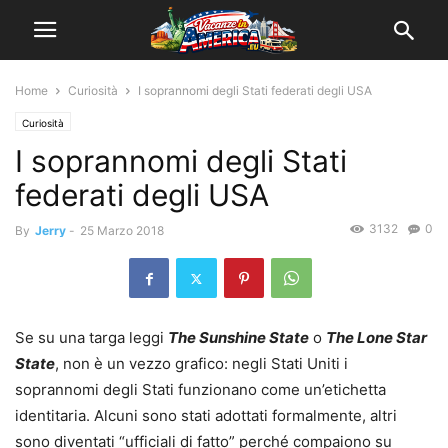
Home
Curiosità
I soprannomi degli Stati federati degli USA
Curiosità
I soprannomi degli Stati
federati degli USA
3132
0
By
Jerry
-
25 Marzo 2018
Se su una targa leggi
The Sunshine State
o
The Lone Star
State
, non è un vezzo grafico: negli Stati Uniti i
soprannomi degli Stati funzionano come un’etichetta
identitaria. Alcuni sono stati adottati formalmente, altri
sono diventati “ufficiali di fatto” perché compaiono su