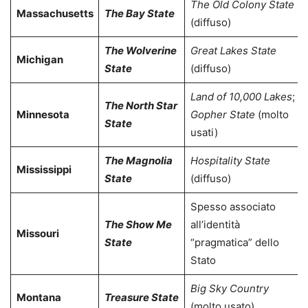
The Old Colony State
Massachusetts
The Bay State
(diffuso)
The Wolverine
Great Lakes State
Michigan
State
(diffuso)
Land of 10,000 Lakes
;
The North Star
Minnesota
Gopher State
(molto
State
usati)
The Magnolia
Hospitality State
Mississippi
State
(diffuso)
Spesso associato
The Show Me
all’identità
Missouri
State
“pragmatica” dello
Stato
Big Sky Country
Montana
Treasure State
(molto usato)