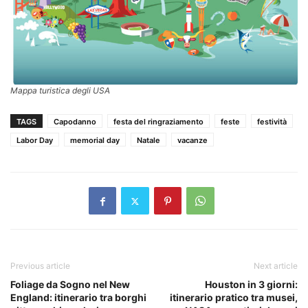
Mappa turistica degli USA
TAGS
Capodanno
festa del ringraziamento
feste
festività
Labor Day
memorial day
Natale
vacanze
Previous article
Next article
Foliage da Sogno nel New
Houston in 3 giorni:
England: itinerario tra borghi
itinerario pratico tra musei,