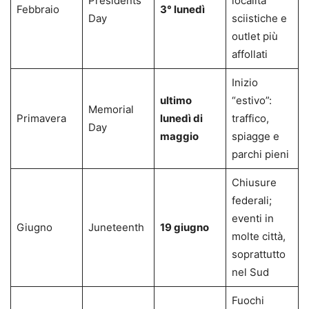
Presidents’
località
Febbraio
3° lunedì
Day
sciistiche e
outlet più
affollati
Inizio
ultimo
“estivo”:
Memorial
Primavera
lunedì di
traffico,
Day
maggio
spiagge e
parchi pieni
Chiusure
federali;
eventi in
Giugno
Juneteenth
19 giugno
molte città,
soprattutto
nel Sud
Fuochi