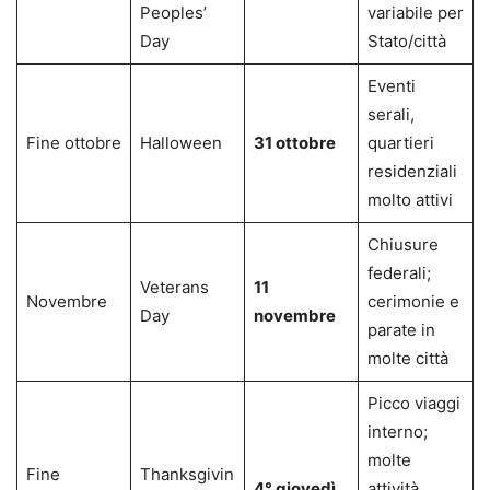
Peoples’
variabile per
Day
Stato/città
Eventi
serali,
Fine ottobre
Halloween
31 ottobre
quartieri
residenziali
molto attivi
Chiusure
federali;
Veterans
11
Novembre
cerimonie e
Day
novembre
parate in
molte città
Picco viaggi
interno;
molte
Fine
Thanksgivin
4° giovedì
attività