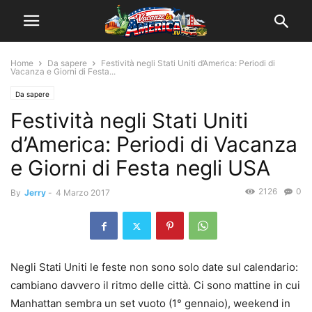
Home
Da sapere
Festività negli Stati Uniti d’America: Periodi di
Vacanza e Giorni di Festa...
Da sapere
Festività negli Stati Uniti
d’America: Periodi di Vacanza
e Giorni di Festa negli USA
2126
0
By
Jerry
-
4 Marzo 2017
Negli Stati Uniti le feste non sono solo date sul calendario:
cambiano davvero il ritmo delle città. Ci sono mattine in cui
Manhattan sembra un set vuoto (1° gennaio), weekend in