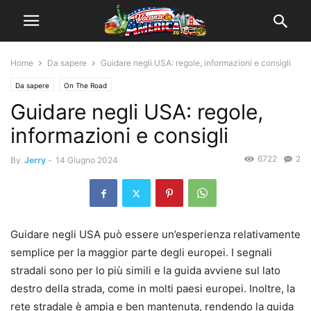
Home
Da sapere
Guidare negli USA: regole, informazioni e consigli
Da sapere
On The Road
Guidare negli USA: regole,
informazioni e consigli
6722
2
By
Jerry
-
14 Giugno 2024
Guidare negli USA può essere un’esperienza relativamente
semplice per la maggior parte degli europei. I segnali
stradali sono per lo più simili e la guida avviene sul lato
destro della strada, come in molti paesi europei. Inoltre, la
rete stradale è ampia e ben mantenuta, rendendo la guida