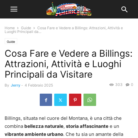
Home
Guide
Cosa Fare e Vedere a Billings: Attrazioni, Attività e
Luoghi Principali da...
Guide
Cosa Fare e Vedere a Billings:
Attrazioni, Attività e Luoghi
Principali da Visitare
303
0
By
Jerry
-
4 Febbraio 2025
Billings, situata nel cuore del Montana, è una città che
combina
bellezza naturale
,
storia affascinante
e un
vibrante ambiente urbano
. Che tu sia un amante della