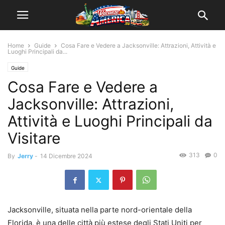
Home
Guide
Cosa Fare e Vedere a Jacksonville: Attrazioni, Attività e
Luoghi Principali da...
Guide
Cosa Fare e Vedere a
Jacksonville: Attrazioni,
Attività e Luoghi Principali da
Visitare
313
0
By
Jerry
-
14 Dicembre 2024
Jacksonville, situata nella parte nord-orientale della
Florida, è una delle città più estese degli Stati Uniti per