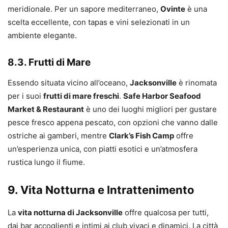
meridionale. Per un sapore mediterraneo,
Ovinte
è una
scelta eccellente, con tapas e vini selezionati in un
ambiente elegante.
8.3. Frutti di Mare
Essendo situata vicino all’oceano,
Jacksonville
è rinomata
per i suoi
frutti di mare freschi
.
Safe Harbor Seafood
Market & Restaurant
è uno dei luoghi migliori per gustare
pesce fresco appena pescato, con opzioni che vanno dalle
ostriche ai gamberi, mentre
Clark’s Fish Camp
offre
un’esperienza unica, con piatti esotici e un’atmosfera
rustica lungo il fiume.
9. Vita Notturna e Intrattenimento
La
vita notturna di Jacksonville
offre qualcosa per tutti,
dai bar accoglienti e intimi ai club vivaci e dinamici. La città