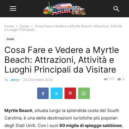
Home
Guide
Cosa Fare e Vedere a Myrtle Beach: Attrazioni, Attività
e Luoghi Principali...
Guide
Cosa Fare e Vedere a Myrtle
Beach: Attrazioni, Attività e
Luoghi Principali da Visitare
171
0
By
Jerry
-
23 Dicembre 2025
Myrtle Beach
, situata lungo la splendida costa del South
Carolina, è una delle destinazioni turistiche più popolari
degli Stati Uniti. Con i suoi
60 miglia di spiagge sabbiose
,