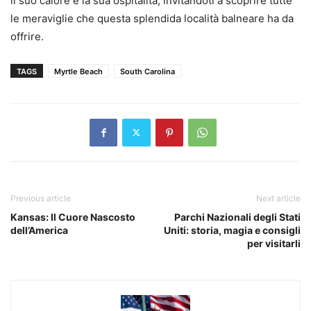
il suo calore e la sua ospitalità, invitandoti a scoprire tutte
le meraviglie che questa splendida località balneare ha da
offrire.
TAGS
Myrtle Beach
South Carolina
Previous article
Next article
Kansas: Il Cuore Nascosto
Parchi Nazionali degli Stati
dell’America
Uniti: storia, magia e consigli
per visitarli