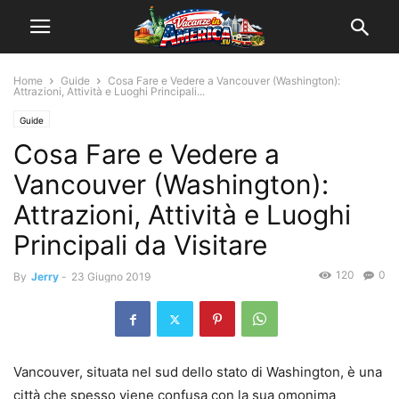
Home
Guide
Cosa Fare e Vedere a Vancouver (Washington):
Attrazioni, Attività e Luoghi Principali...
Guide
Cosa Fare e Vedere a
Vancouver (Washington):
Attrazioni, Attività e Luoghi
Principali da Visitare
120
0
By
Jerry
-
23 Giugno 2019
Vancouver, situata nel sud dello stato di Washington, è una
città che spesso viene confusa con la sua omonima