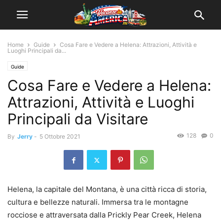
Home
Guide
Cosa Fare e Vedere a Helena: Attrazioni, Attività e
Luoghi Principali da...
Guide
Cosa Fare e Vedere a Helena:
Attrazioni, Attività e Luoghi
Principali da Visitare
128
0
By
Jerry
-
5 Ottobre 2021
Helena, la capitale del Montana, è una città ricca di storia,
cultura e bellezze naturali. Immersa tra le montagne
rocciose e attraversata dalla Prickly Pear Creek, Helena