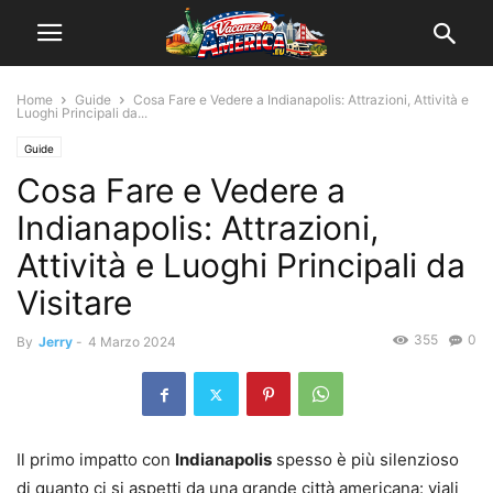
Home
Guide
Cosa Fare e Vedere a Indianapolis: Attrazioni, Attività e
Luoghi Principali da...
Guide
Cosa Fare e Vedere a
Indianapolis: Attrazioni,
Attività e Luoghi Principali da
Visitare
355
0
By
Jerry
-
4 Marzo 2024
Il primo impatto con
Indianapolis
spesso è più silenzioso
di quanto ci si aspetti da una grande città americana: viali