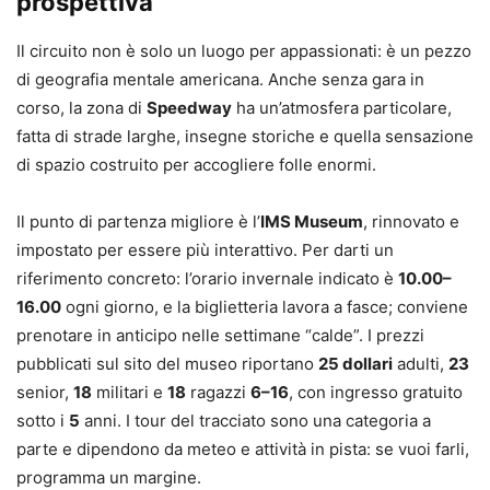
prospettiva
Il circuito non è solo un luogo per appassionati: è un pezzo
di geografia mentale americana. Anche senza gara in
corso, la zona di
Speedway
ha un’atmosfera particolare,
fatta di strade larghe, insegne storiche e quella sensazione
di spazio costruito per accogliere folle enormi.
Il punto di partenza migliore è l’
IMS Museum
, rinnovato e
impostato per essere più interattivo. Per darti un
riferimento concreto: l’orario invernale indicato è
10.00–
16.00
ogni giorno, e la biglietteria lavora a fasce; conviene
prenotare in anticipo nelle settimane “calde”. I prezzi
pubblicati sul sito del museo riportano
25 dollari
adulti,
23
senior,
18
militari e
18
ragazzi
6–16
, con ingresso gratuito
sotto i
5
anni. I tour del tracciato sono una categoria a
parte e dipendono da meteo e attività in pista: se vuoi farli,
programma un margine.