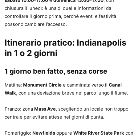
sabato 10.00–17.00
e
domenica 13.00–17.00
, con
chiusura il lunedì: è una di quelle informazioni da
controllare il giorno prima, perché eventi e festività
possono cambiare l’accesso.
Itinerario pratico: Indianapolis
in 1 o 2 giorni
1 giorno ben fatto, senza corse
Mattina:
Monument Circle
e camminata verso il
Canal
Walk
, con una deviazione breve nel parco lungo il fiume.
Pranzo: zona
Mass Ave
, scegliendo un locale non troppo
centrale per evitare attese nei giorni di punta.
Pomeriggio:
Newfields
oppure
White River State Park
con