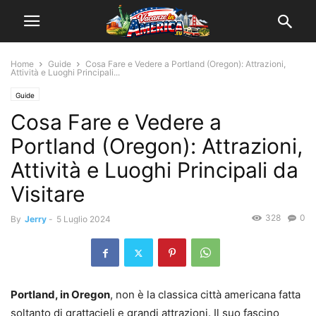
Home
Guide
Cosa Fare e Vedere a Portland (Oregon): Attrazioni,
Attività e Luoghi Principali...
Guide
Cosa Fare e Vedere a
Portland (Oregon): Attrazioni,
Attività e Luoghi Principali da
Visitare
328
0
By
Jerry
-
5 Luglio 2024
Portland, in Oregon
, non è la classica città americana fatta
soltanto di grattacieli e grandi attrazioni. Il suo fascino