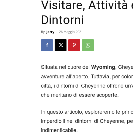
Visitare, Attivit
Dintorni
By
Jerry
-
26 Maggio 2021
Situata nel cuore del
, Cheye
Wyoming
avventure all’aperto. Tuttavia, per colo
città, i dintorni di Cheyenne offrono un
che meritano di essere scoperte.
In questo articolo, esploreremo le princi
imperdibili nei dintorni di Cheyenne, p
indimenticabile.