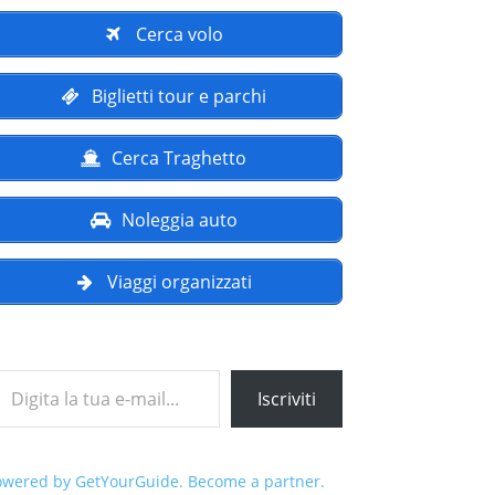
Cerca volo
Biglietti tour e parchi
Cerca Traghetto
Noleggia auto
Viaggi organizzati
a tua e-mail...
Iscriviti
owered by GetYourGuide.
Become a partner.