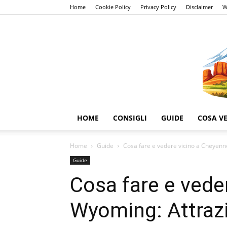
Home
Cookie Policy
Privacy Policy
Disclaimer
W
HOME
CONSIGLI
GUIDE
COSA V
Home
Guide
Cosa fare e vedere vicino a Cheyenne,
Guide
Cosa fare e vede
Wyoming: Attrazi