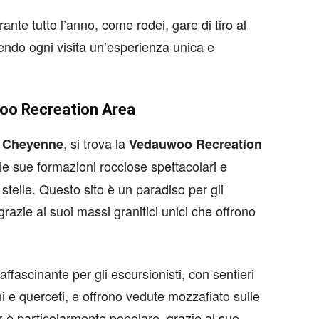
ante tutto l’anno, come rodei, gare di tiro al
ndo ogni visita un’esperienza unica e
woo Recreation Area
, si trova la
di Cheyenne
Vedauwoo Recreation
le sue formazioni rocciose spettacolari e
 stelle. Questo sito è un paradiso per gli
razie ai suoi massi granitici unici che offrono
ffascinante per gli escursionisti, con sentieri
ni e querceti, e offrono vedute mozzafiato sulle
è particolarmente popolare, grazie al suo
k