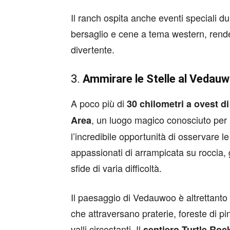
Il ranch ospita anche eventi speciali dur
bersaglio e cene a tema western, rende
divertente.
3.
Ammirare le Stelle al Vedau
A poco più di
30 chilometri a ovest 
, un luogo magico conosciuto per 
Area
l’incredibile opportunità di osservare le
appassionati di arrampicata su roccia, g
sfide di varia difficoltà.
Il paesaggio di Vedauwoo è altrettanto a
che attraversano praterie, foreste di pi
valli circostanti. Il
sentiero Turtle Roc