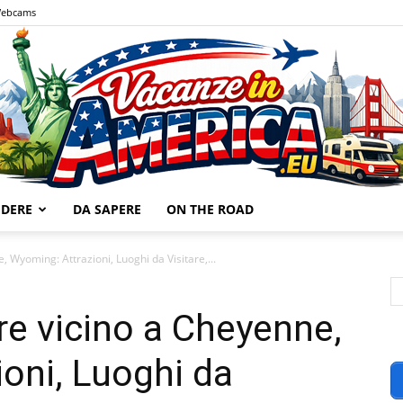
ebcams
EDERE
DA SAPERE
ON THE ROAD
Vacanze
 Wyoming: Attrazioni, Luoghi da Visitare,...
re vicino a Cheyenne,
oni, Luoghi da
in