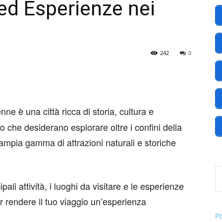
à ed Esperienze nei
America
242
0
.EU
nne è una città ricca di storia, cultura e
ro che desiderano esplorare oltre i confini della
’ampia gamma di attrazioni naturali e storiche
Digita l
pali attività, i luoghi da visitare e le esperienze
er rendere il tuo viaggio un’esperienza
P