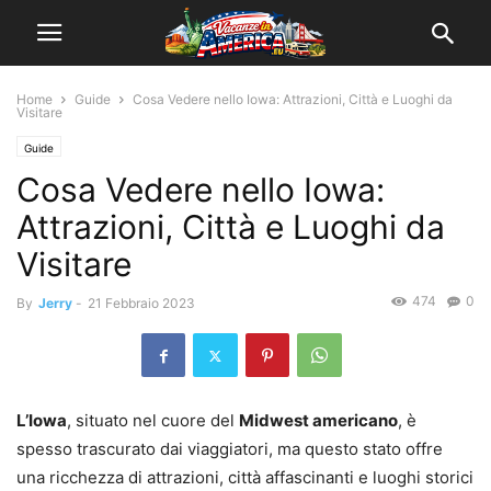
Home
Guide
Cosa Vedere nello Iowa: Attrazioni, Città e Luoghi da
Visitare
Guide
Cosa Vedere nello Iowa:
Attrazioni, Città e Luoghi da
Visitare
474
0
By
Jerry
-
21 Febbraio 2023
L’Iowa
, situato nel cuore del
Midwest americano
, è
spesso trascurato dai viaggiatori, ma questo stato offre
una ricchezza di attrazioni, città affascinanti e luoghi storici