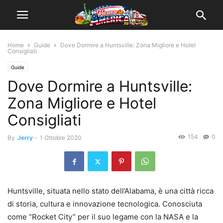
Home
Guide
Dove Dormire a Huntsville: Zona Migliore e Hotel
Consigliati
Guide
Dove Dormire a Huntsville:
Zona Migliore e Hotel
Consigliati
154
0
By
Jerry
-
1 Ottobre 2020
Huntsville, situata nello stato dell’Alabama, è una città ricca
di storia, cultura e innovazione tecnologica. Conosciuta
come “Rocket City” per il suo legame con la NASA e la