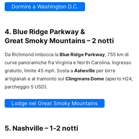
Dormire a Washington D.C.
4. Blue Ridge Parkway &
Great Smoky Mountains – 2 notti
Da Richmond imbocca la
Blue Ridge Parkway
, 755 km di
curve panoramiche fra Virginia e North Carolina. Ingresso
gratuito, limite 45 mph. Sosta a
Asheville
per birre
artigianali e al tramonto sul
Clingmans Dome
(aperto H24,
parcheggio 5 USD).
Lodge nei Great Smoky Mountains
5. Nashville – 1‑2 notti