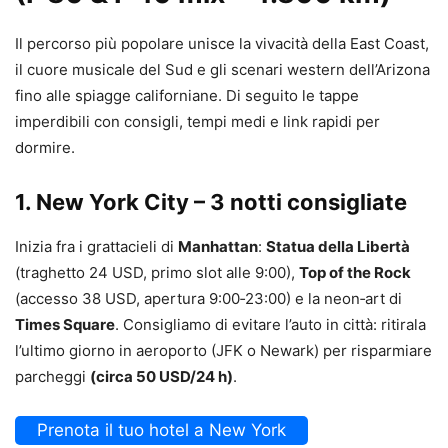
Il percorso più popolare unisce la vivacità della East Coast,
il cuore musicale del Sud e gli scenari western dell’Arizona
fino alle spiagge californiane. Di seguito le tappe
imperdibili con consigli, tempi medi e link rapidi per
dormire.
1. New York City – 3 notti consigliate
Inizia fra i grattacieli di
Manhattan
:
Statua della Libertà
(traghetto 24 USD, primo slot alle 9:00),
Top of the Rock
(accesso 38 USD, apertura 9:00‑23:00) e la neon‑art di
Times Square
. Consigliamo di evitare l’auto in città: ritirala
l’ultimo giorno in aeroporto (JFK o Newark) per risparmiare
parcheggi
(circa 50 USD/24 h)
.
Prenota il tuo hotel a New York