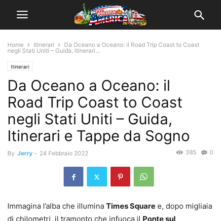
Home
Itinerari
Da Oceano a Oceano: il Road Trip Coast to Coast
negli Stati Uniti – Guida, Itinerari...
Itinerari
Da Oceano a Oceano: il
Road Trip Coast to Coast
negli Stati Uniti – Guida,
Itinerari e Tappe da Sogno
385
0
By
Jerry
-
24 Febbraio 2022
Immagina l’alba che illumina
Times Square
e, dopo migliaia
di chilometri, il tramonto che infuoca il
Ponte sul