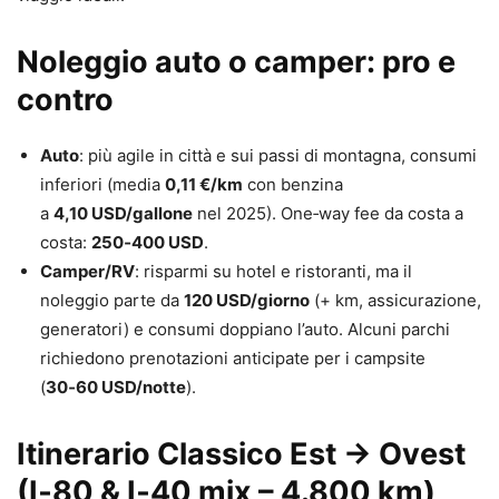
Noleggio auto o camper: pro e
contro
Auto
: più agile in città e sui passi di montagna, consumi
inferiori (media
0,11 €/km
con benzina
a
4,10 USD/gallone
nel 2025). One‑way fee da costa a
costa:
250‑400 USD
.
Camper/RV
: risparmi su hotel e ristoranti, ma il
noleggio parte da
120 USD/giorno
(+ km, assicurazione,
generatori) e consumi doppiano l’auto. Alcuni parchi
richiedono prenotazioni anticipate per i campsite
(
30‑60 USD/notte
).
Itinerario Classico Est → Ovest
(I‑80 & I‑40 mix – 4.800 km)