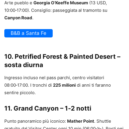
Arte pueblo e
Georgia O’Keeffe Museum
(13 USD,
10:00‑17:00). Consiglio: passeggiata al tramonto su
Canyon Road
.
B&B a Santa Fe
10. Petrified Forest & Painted Desert –
sosta diurna
Ingresso incluso nel pass parchi, centro visitatori
08:00‑17:00. I tronchi di
225 milioni
di anni ti faranno
sentire piccolo.
11. Grand Canyon – 1‑2 notti
Punto panoramico più iconico:
Mather Point
. Shuttle
gratuito dal Visitor Center ogni 10 min (06:00‑⅒). Posti nei