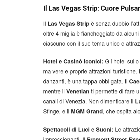
Il Las Vegas Strip: Cuore Pulsan
Il
è senza dubbio l’attr
Las Vegas Strip
oltre 4 miglia è fiancheggiato da alcuni
ciascuno con il suo tema unico e attrazi
Gli hotel sullo
Hotel e Casinò Iconici:
ma vere e proprie attrazioni turistiche. 
danzanti, è una tappa obbligata. Il
Cae
mentre il
ti permette di fare u
Venetian
canali di Venezia. Non dimenticare il
L
Sfinge, e il
, che ospita al
MGM Grand
Le attrazio
Spettacoli di Luci e Suoni:
impressionanti. Il
Fremont Street Exp