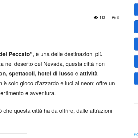
112
0
America
, è una delle destinazioni più
 del Peccato”
ta nel deserto del Nevada, questa città non
.EU
e
on, spettacoli, hotel di lusso
attività
n è solo gioco d’azzardo e luci al neon; offre un
ivertimento e avventura.
Digita l
 che questa città ha da offrire, dalle attrazioni
P