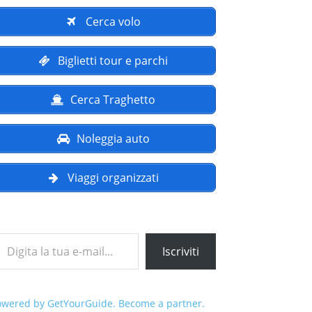
Cerca volo
Biglietti tour e parchi
Cerca Traghetto
Noleggia auto
Viaggi organizzati
a tua e-mail...
Iscriviti
owered by GetYourGuide.
Become a partner.