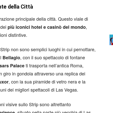
te della Città
azione principale della città. Questo viale di
 dei
,
più iconici hotel e casinò del mondo
oni distintive.
 Strip non sono semplici luoghi in cui pernottare,
Il
, con il suo spettacolo di fontane
Bellagio
ti trasporta nell’antica Roma,
sars Palace
n giro in gondola attraverso una replica dei
, con la sua piramide di vetro nera e la
uxor
cuni dei migliori spettacoli di Las Vegas.
ni visive sullo Strip sono altrettanto
, situato nella parte più vecchia di Las
erience