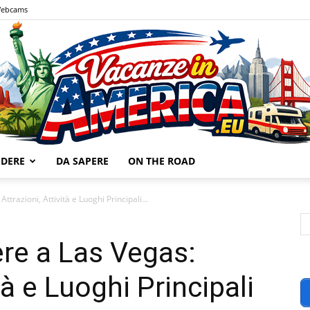
ebcams
EDERE
DA SAPERE
ON THE ROAD
Vacanze
trazioni, Attività e Luoghi Principali...
re a Las Vegas:
tà e Luoghi Principali
in