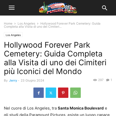
Home
Los Angeles
Hollywood Forever Park Cemetery: Guida
Completa alla Visita di uno dei Cimiteri...
Los Angeles
Hollywood Forever Park
Cemetery: Guida Completa
alla Visita di uno dei Cimiteri
più Iconici del Mondo
297
1
By
Jerry
-
23 Giugno 2024
Nel cuore di Los Angeles, tra
Santa Monica Boulevard
e
gli studi della Paramount Pictures, esiste un luogo capace