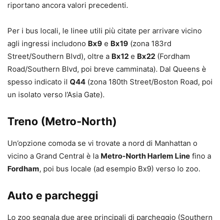
riportano ancora valori precedenti.
Per i bus locali, le linee utili più citate per arrivare vicino
agli ingressi includono
Bx9
e
Bx19
(zona 183rd
Street/Southern Blvd), oltre a
Bx12
e
Bx22
(Fordham
Road/Southern Blvd, poi breve camminata). Dal Queens è
spesso indicato il
Q44
(zona 180th Street/Boston Road, poi
un isolato verso l’Asia Gate).
Treno (Metro-North)
Un’opzione comoda se vi trovate a nord di Manhattan o
vicino a Grand Central è la
Metro-North Harlem Line
fino a
Fordham
, poi bus locale (ad esempio Bx9) verso lo zoo.
Auto e parcheggi
Lo zoo segnala due aree principali di parcheggio (Southern