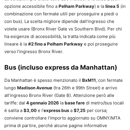
opzione accessibile fino a
Pelham Parkway
) e la
linea 5
(in
combinazione con fermate utili per proseguire a piedi o
con bus). La scelta migliore dipende dall’ingresso che
volete usare (Bronx River Gate vs Southern Blvd). Per chi
ha esigenze di accessibilità, la tratta indicata come più
lineare è la
#2 fino a Pelham Parkway
e poi proseguire
verso l’ingresso Bronx River.
Bus (incluso express da Manhattan)
Da Manhattan è spesso menzionato il
BxM11
, con fermate
lungo
Madison Avenue
(tra 26th e 99th Street) e arrivo
all’ingresso Bronx River (Gate B). Attenzione però alle
tariffe: dal
4 gennaio 2026
la
base fare
di metro/bus locali
è salita a
$3,00
e l’
express bus
a
$7,25
per corsa;
conviene controllare l’importo aggiornato su OMNY/MTA
prima di partire, perché alcune pagine informative