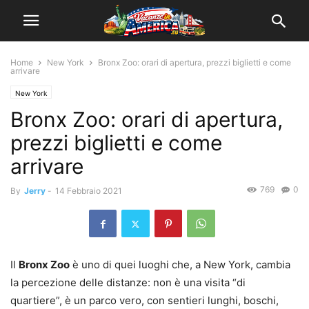
Home
New York
Bronx Zoo: orari di apertura, prezzi biglietti e come
arrivare
New York
Bronx Zoo: orari di apertura,
prezzi biglietti e come
arrivare
769
0
By
Jerry
-
14 Febbraio 2021
Il
Bronx Zoo
è uno di quei luoghi che, a New York, cambia
la percezione delle distanze: non è una visita “di
quartiere”, è un parco vero, con sentieri lunghi, boschi,