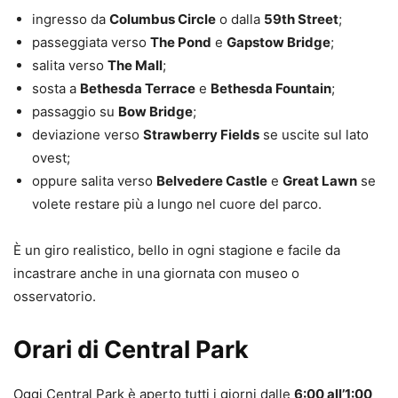
ingresso da
Columbus Circle
o dalla
59th Street
;
passeggiata verso
The Pond
e
Gapstow Bridge
;
salita verso
The Mall
;
sosta a
Bethesda Terrace
e
Bethesda Fountain
;
passaggio su
Bow Bridge
;
deviazione verso
Strawberry Fields
se uscite sul lato
ovest;
oppure salita verso
Belvedere Castle
e
Great Lawn
se
volete restare più a lungo nel cuore del parco.
È un giro realistico, bello in ogni stagione e facile da
incastrare anche in una giornata con museo o
osservatorio.
Orari di Central Park
Oggi Central Park è aperto tutti i giorni dalle
6:00 all’1:00