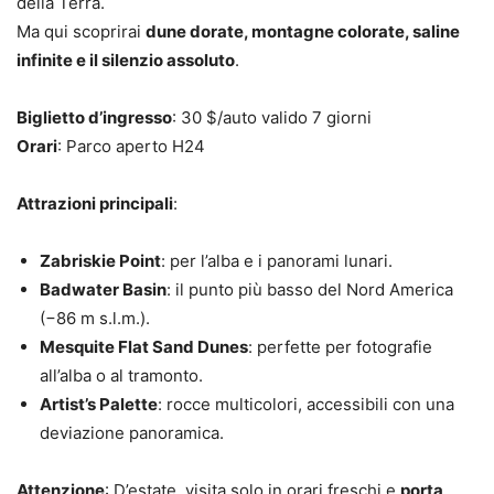
della Terra.
Ma qui scoprirai
dune dorate, montagne colorate, saline
infinite e il silenzio assoluto
.
Biglietto d’ingresso
: 30 $/auto valido 7 giorni
Orari
: Parco aperto H24
Attrazioni principali
:
Zabriskie Point
: per l’alba e i panorami lunari.
Badwater Basin
: il punto più basso del Nord America
(−86 m s.l.m.).
Mesquite Flat Sand Dunes
: perfette per fotografie
all’alba o al tramonto.
Artist’s Palette
: rocce multicolori, accessibili con una
deviazione panoramica.
Attenzione
: D’estate, visita solo in orari freschi e
porta