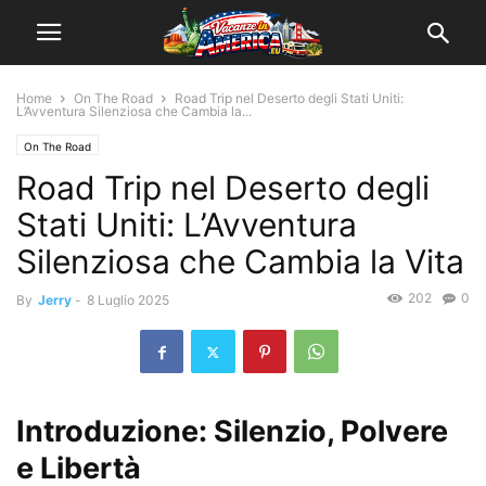
Home
On The Road
Road Trip nel Deserto degli Stati Uniti:
L’Avventura Silenziosa che Cambia la...
On The Road
Road Trip nel Deserto degli
Stati Uniti: L’Avventura
Silenziosa che Cambia la Vita
202
0
By
Jerry
-
8 Luglio 2025
Introduzione:
Silenzio, Polvere
e Libertà