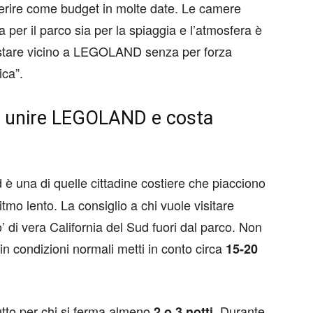
erire come budget in molte date. Le camere
 per il parco sia per la spiaggia e l’atmosfera è
e stare vicino a LEGOLAND senza per forza
ica”.
oi unire LEGOLAND e costa
 è una di quelle cittadine costiere che piacciono
ritmo lento. La consiglio a chi vuole visitare
i vera California del Sud fuori dal parco. Non
 in condizioni normali metti in conto circa
15-20
tto per chi si ferma almeno
. Durante
2 o 3 notti