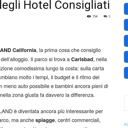
egli Hotel Consigliati
154
0
America
, la prima cosa che consiglio
ND California
ell’alloggio. Il parco si trova a
, nella
Carlsbad
.EU
zione comodissima lungo la costa: sulla carta
mbiano molto i tempi, il budget e il ritmo del
on meno auto possibile e bambini ancora pieni di
nella zona giusta fa davvero la differenza.
Digita l
OLAND è diventata ancora più interessante per
 parco, ma anche
, centri commerciali,
spiagge
P