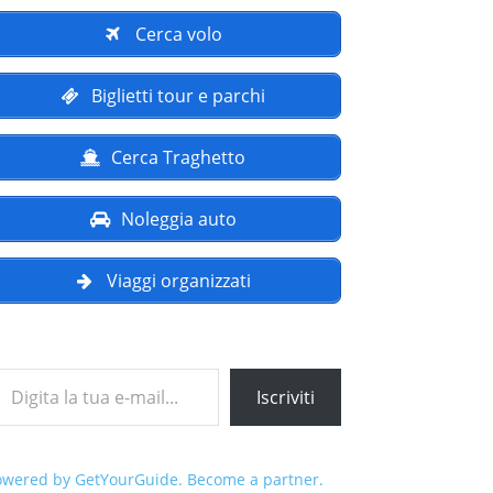
Cerca volo
Biglietti tour e parchi
Cerca Traghetto
Noleggia auto
Viaggi organizzati
a tua e-mail...
Iscriviti
owered by GetYourGuide.
Become a partner.