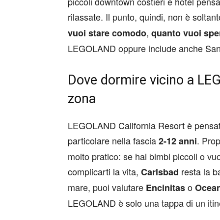
piccoli downtown costieri e hotel pensa
rilassate. Il punto, quindi, non è solta
,
vuoi stare comodo
quanto vuoi sp
LEGOLAND oppure include anche San D
Dove dormire vicino a LEG
zona
LEGOLAND California Resort è pensato s
particolare nella fascia
. Pro
2-12 anni
molto pratico: se hai bimbi piccoli o v
complicarti la vita,
resta la b
Carlsbad
mare, puoi valutare
o
Encinitas
Ocean
LEGOLAND è solo una tappa di un itine