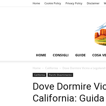
Home
Cookie Policy
Privacy Policy
Disclaimer
W
HOME
CONSIGLI
GUIDE
COSA V
Home
California
Dove Dormire Vicino a Legoland Ca
California
Parchi Divertimento
Dove Dormire Vi
California: Guida 