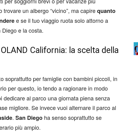
ti per soggiorni brevi o per vacanze più
nto trovare un albergo “vicino”, ma capire
quanto
e se il tuo viaggio ruota solo attorno a
endere
iego e la costa.
OLAND California: la scelta della
oprattutto per famiglie con bambini piccoli, in
prio per questo, io tendo a ragionare in modo
uoi dedicare al parco una giornata piena senza
ase migliore. Se invece vuoi alternare il parco al
.
ha senso soprattutto se
side
San Diego
rario più ampio.