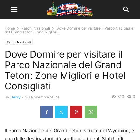
Home
Parchi Nazionali
Dove Dormire per visitare il Parco Nazionale
del Grand Teton: Zone Migliori...
Parchi Nazionali
Dove Dormire per visitare il
Parco Nazionale del Grand
Teton: Zone Migliori e Hotel
Consigliati
313
0
By
Jerry
-
30 Novembre 2024
Il Parco Nazionale del Grand Teton, situato nel Wyoming, è
una delle destinazioni più spettacolari degli Stati Uniti,