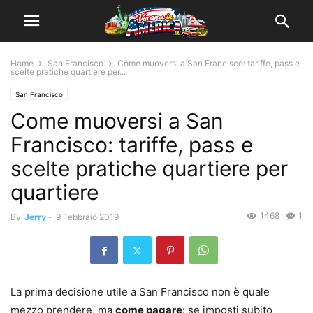
Home
San Francisco
Come muoversi a San Francisco: tariffe, pass e
scelte pratiche quartiere per...
San Francisco
Come muoversi a San
Francisco: tariffe, pass e
scelte pratiche quartiere per
quartiere
1468
1
By
Jerry
-
9 Febbraio 2019
La prima decisione utile a San Francisco non è quale
mezzo prendere, ma
come pagare
: se imposti subito