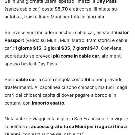
Se in una giornata userai spesso i mezzi, il
Day Pass
(senza cable car) costa
$5,70
e dà corse illimitate su
autobus, tram e linee Muni per tutta la giornata.
Se invece vuoi includere anche i cable car, esiste il
Visitor
Passport
(valido su Muni, Muni Metro, tram storici e cable
car):
1 giorno $15
,
3 giorni $35
,
7 giorni $47
. Conviene
soprattutto se prevedi
più corse in cable car
, altrimenti
spesso basta il Day Pass.
Per i
cable car
la corsa singola costa
$9
e non prevede
trasferimenti. Ai capolinea ci sono chioschi, ma fuori dagli
orari dei chioschi capita di dover pagare a bordo e in
contanti con
importo esatto
.
Nota utile se viaggi in famiglia: a San Francisco è in vigore
la politica di
accesso gratuito su Muni per i ragazzi fino a
18 anni
(con esclusione dei cable car).