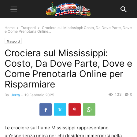
Home
Trasporti
Crociera sul Mississippi: Costo, Da Dove Parte, Dove
e Come Prenotarla Online...
Trasporti
Crociera sul Mississippi:
Costo, Da Dove Parte, Dove e
Come Prenotarla Online per
Risparmiare
433
0
By
Jerry
-
19 Febbraio 2025
Le crociere sul fiume Mississippi rappresentano
un’esperienza unica per chi desidera immergersi nella