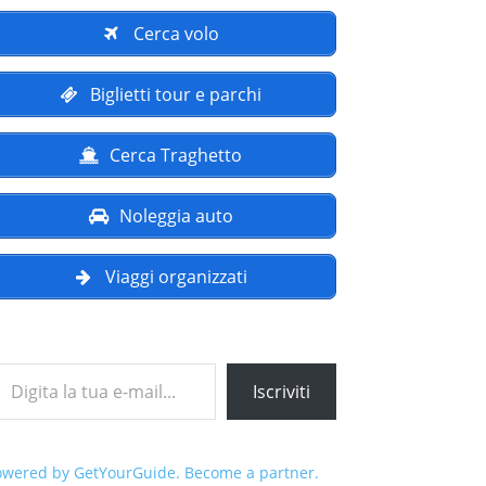
Cerca volo
Biglietti tour e parchi
Cerca Traghetto
Noleggia auto
Viaggi organizzati
a tua e-mail...
Iscriviti
owered by GetYourGuide.
Become a partner.