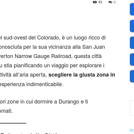
93
0
America
el sud-ovest del Colorado, è un luogo ricco di
Conosciuta per la sua vicinanza alla San Juan
verton Narrow Gauge Railroad, questa città
tu stia pianificando un viaggio per esplorare i
.EU
ività all’aria aperta,
scegliere la giusta zona in
esperienza indimenticabile.
Digita l
ori zone in cui dormire a Durango e ti
omati.
P