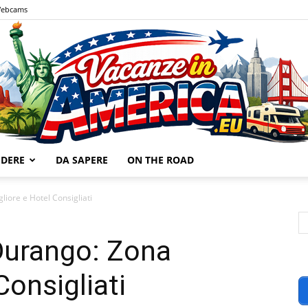
ebcams
EDERE
DA SAPERE
ON THE ROAD
Vacanze
iore e Hotel Consigliati
Durango: Zona
Consigliati
in