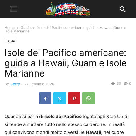
Home
Guide
Isole del Pacifico americane: guida a Hawaii, Guam e
Isole Marianne
Guide
Isole del Pacifico americane:
guida a Hawaii, Guam e Isole
Marianne
86
0
By
Jerry
-
27 Febbraio 2026
Quando si parla di
Isole del Pacifico
legate agli Stati Uniti,
si tende a mettere tutto nello stesso calderone. In realtà
qui convivono mondi molto diversi: le
Hawaii
, nel cuore