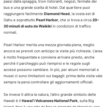
passi dalla spiaggia, trovi ristoranti, negozi, fermate dei
bus e una grande scelta di hotel. Dal quartiere puoi
raggiungere facilmente
Diamond Head
, la costa est di
Oahu e soprattutto
Pearl Harbor
, che si trova a circa
20–
30 minuti di auto da Waikiki
in condizioni di traffico
normali.
Pearl Harbor merita una mezza giornata piena, meglio
ancora se prenoti con anticipo le visite più richieste. L’area
è molto frequentata e conviene arrivare presto, anche
perché il parcheggio può riempirsi e le regole sugli
accessi possono cambiare. In più, per alcuni memoriali e
musei ci sono limitazioni sui bagagli: prima della visita vale
sempre la pena controllare gli aggiornamenti ufficiali.
Se invece ti attira la natura, l’altro grande simbolo delle
Hawaii è il
Hawaiʻi Volcanoes National Park
, sulla Big
Island. Non è una gita da fare in giornata da Honolulu con