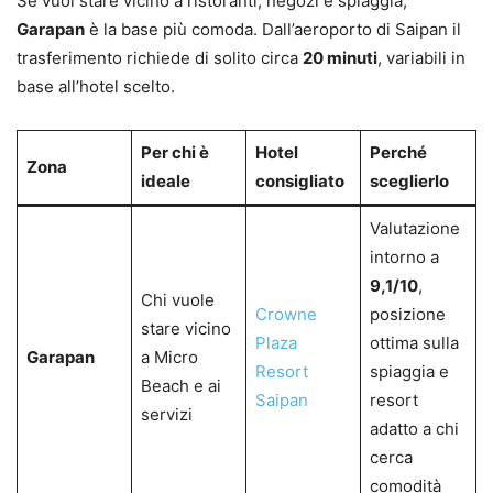
Se vuoi stare vicino a ristoranti, negozi e spiaggia,
Garapan
è la base più comoda. Dall’aeroporto di Saipan il
trasferimento richiede di solito circa
20 minuti
, variabili in
base all’hotel scelto.
Per chi è
Hotel
Perché
Zona
ideale
consigliato
sceglierlo
Valutazione
intorno a
9,1/10
,
Chi vuole
Crowne
posizione
stare vicino
Plaza
ottima sulla
Garapan
a Micro
Resort
spiaggia e
Beach e ai
Saipan
resort
servizi
adatto a chi
cerca
comodità