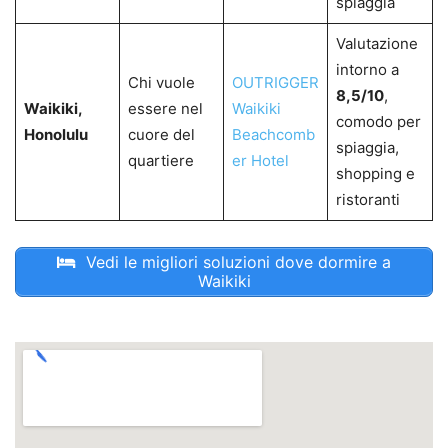
spiaggia
Valutazione
intorno a
Chi vuole
OUTRIGGER
8,5/10
,
Waikiki,
essere nel
Waikiki
comodo per
Honolulu
cuore del
Beachcomb
spiaggia,
quartiere
er Hotel
shopping e
ristoranti
Vedi le migliori soluzioni dove dormire a
Waikiki